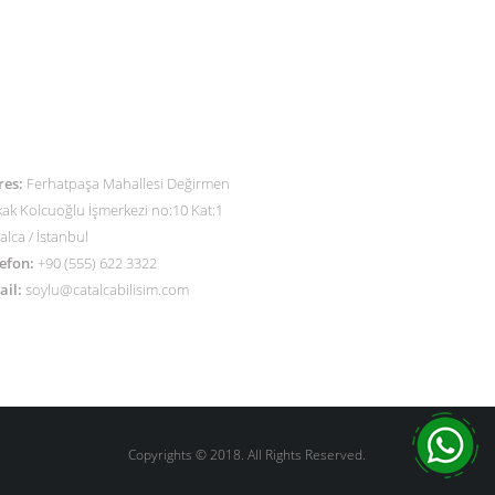
ETİŞİM
res:
Ferhatpaşa Mahallesi Değirmen
ak Kolcuoğlu İşmerkezi no:10 Kat:1
alca / İstanbul
efon:
+90 (555) 622 3322
ail:
soylu@catalcabilisim.com
Copyrights © 2018. All Rights Reserved.