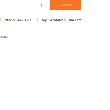
SERVİS TAKİP
+90 (555) 622 3322
soylu@catalcabilisim.com
TIŞIM