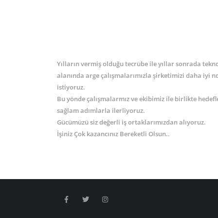
Yılların vermiş olduğu tecrübe ile yıllar sonrada tekn
alanında arge çalışmalarımızla şirketimizi daha iyi 
istiyoruz.
Bu yönde çalışmalarmız ve ekibimiz ile birlikte hedef
sağlam adımlarla ilerliyoruz.
Gücümüzü siz değerli iş ortaklarımızdan alıyoruz.
İşiniz Çok kazancınız Bereketli Olsun..