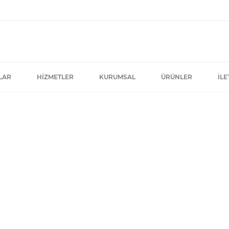
LAR
HIZMETLER
KURUMSAL
ÜRÜNLER
İLE
Anasayfa
»
Çalıştığımız Firmalar