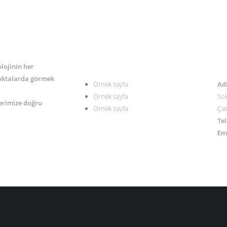
MENÜ
İL
olojinin her
noktalarda görmek
Örnek sayfa
Ad
Örnek sayfa
Sok
lerimize doğru
Örnek sayfa
Çat
Tel
Em