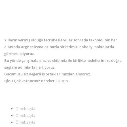
Yılların vermiş olduğu tecrübe ile yıllar sonrada teknolojinin her
alanında arge çalışmalarımızla şirketimizi daha iyi noktalarda
görmek istiyoruz.
Bu yönde çalışmalarmız ve ekibimiz ile birlikte hedeflerimize doğru
sağlam adımlarla ilerliyoruz.
Gücümüzü siz değerli iş ortaklarımızdan alıyoruz.
İşiniz Çok kazancınız Bereketli Olsun..
MENÜ
Örnek sayfa
Örnek sayfa
Örnek sayfa