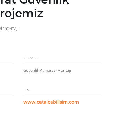
rojemiz
İ MONTAJI
HİZMET
Güvenlik Kamerası Montajı
LİNK
www.catalcabilisim.com