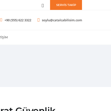
SERVİS TAKİP
+90 (555) 622 3322
soylu@catalcabilisim.com
TIŞIM
at Güvenlik