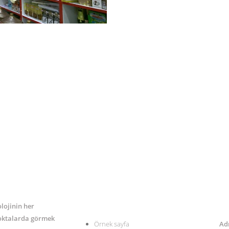
MENÜ
İL
olojinin her
noktalarda görmek
Örnek sayfa
Ad