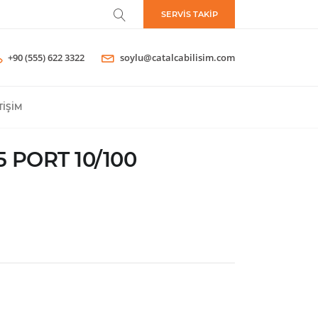
SERVİS TAKİP
+90 (555) 622 3322
soylu@catalcabilisim.com
TIŞIM
5 PORT 10/100