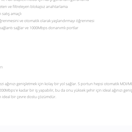
eten ve filtreleyen blokajsız anahtarlama
 satış amaçlı
öğrenmesini ve otomatik olarak yaşlandırmayı öğrenmesi
ağlantı sağlar ve 1000Mbps donanımlı portlar
ınızı genişletmek için kolay bir yol sağlar. 5 portun hepsi otomatik MDI/MDIX'
i 200Mbps'e kadar bir iş yapabilir, bu da onu yüksek şehir için ideal ağınızı g
çin ideal bir çevre dostu çözümdür.