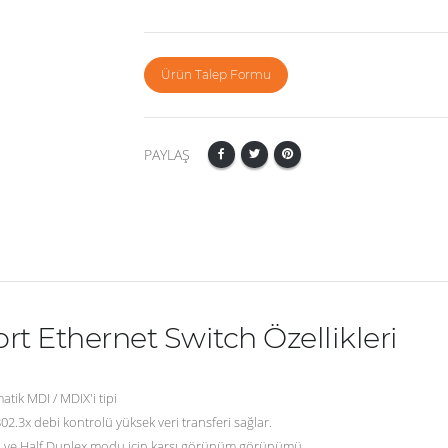
Ürün Talep Formu
PAYLAŞ
t Ethernet Switch Özellikleri
tik MDI / MDIX'i tipi
802.3x debi kontrolü yüksek veri transferi sağlar.
ol ve Half Duplex modu için karşı görünüm görünümü