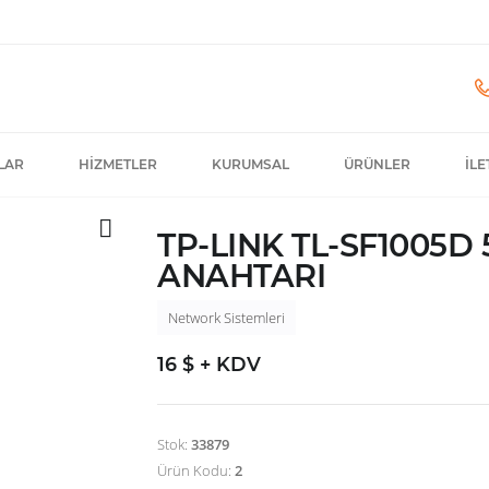
LAR
HIZMETLER
KURUMSAL
ÜRÜNLER
İLE
TP-LINK TL-SF1005D 
ANAHTARI
Network Sistemleri
16 $ + KDV
Stok:
33879
Ürün Kodu:
2