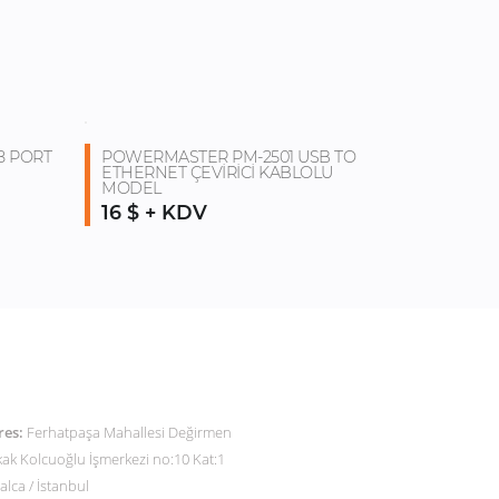
8 PORT
POWERMASTER PM-2501 USB TO
ETHERNET ÇEVİRİCİ KABLOLU
MODEL
16 $ + KDV
ETİŞİM
res:
Ferhatpaşa Mahallesi Değirmen
ak Kolcuoğlu İşmerkezi no:10 Kat:1
alca / İstanbul