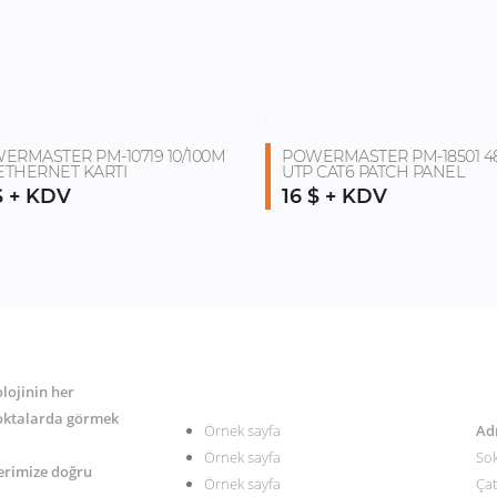
ERMASTER PM-10719 10/100M
POWERMASTER PM-18501 4
 ETHERNET KARTI
UTP CAT6 PATCH PANEL
$ + KDV
16 $ + KDV
MENÜ
İL
olojinin her
noktalarda görmek
Örnek sayfa
Ad
Örnek sayfa
Sok
lerimize doğru
Örnek sayfa
Çat