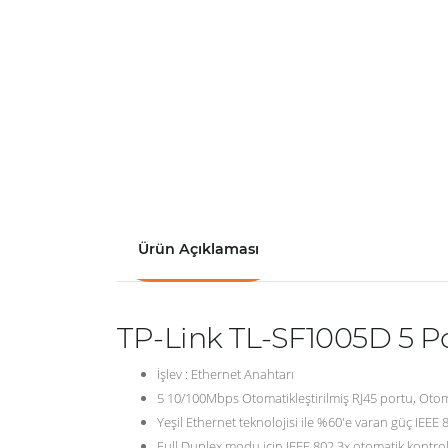
Ürün Açıklaması
TP-Link TL-SF1005D 5 Por
İşlev : Ethernet Anahtarı
5 10/100Mbps Otomatikleştirilmiş RJ45 portu, Otoma
Yeşil Ethernet teknolojisi ile %60'e varan güç IEEE 
Full Duplex modu için IEEE 802.3x otomatik kontr