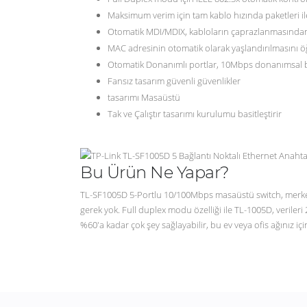
Maksimum verim için tam kablo hızında paketleri il
Otomatik MDI/MDIX, kabloların çaprazlanmasından
MAC adresinin otomatik olarak yaşlandırılmasını 
Otomatik Donanımlı portlar, 10Mbps donanımsal b
Fansız tasarım güvenli güvenlikler
tasarımı Masaüstü
Tak ve Çalıştır tasarımı kurulumu basitleştirir
Bu Ürün Ne Yapar?
TL-SF1005D 5-Portlu 10/100Mbps masaüstü switch, merkezi ağ
gerek yok. Full duplex modu özelliği ile TL-1005D, veriler
%60'a kadar çok şey sağlayabilir, bu ev veya ofis ağınız i