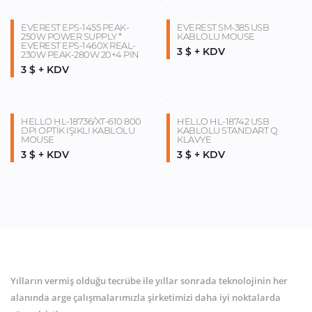
EVEREST EPS-1455 PEAK-
EVEREST SM-385 USB
250W POWER SUPPLY *
KABLOLU MOUSE
EVEREST EPS-1460X REAL-
3 $ + KDV
230W PEAK-280W 20+4 PİN
3 $ + KDV
HELLO HL-18736/XT-610 800
HELLO HL-18742 USB
DPI OPTİK IŞIKLI KABLOLU
KABLOLU STANDART Q
MOUSE
KLAVYE
3 $ + KDV
3 $ + KDV
Yılların vermiş olduğu tecrübe ile yıllar sonrada teknolojinin her
alanında arge çalışmalarımızla şirketimizi daha iyi noktalarda