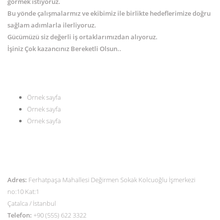
görmek istiyoruz.
Bu yönde çalışmalarmız ve ekibimiz ile birlikte hedeflerimize doğru
sağlam adımlarla ilerliyoruz.
Gücümüzü siz değerli iş ortaklarımızdan alıyoruz.
İşiniz Çok kazancınız Bereketli Olsun..
MENÜ
Örnek sayfa
Örnek sayfa
Örnek sayfa
İLETİŞİM
Adres:
Ferhatpaşa Mahallesi Değirmen Sokak Kolcuoğlu İşmerkezi
no:10 Kat:1
Çatalca / İstanbul
Telefon:
+90 (555) 622 3322