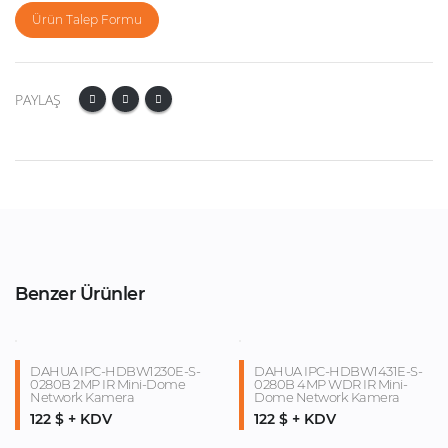
Ürün Talep Formu
PAYLAŞ
Benzer Ürünler
DAHUA IPC-HDBW1230E-S-
DAHUA IPC-HDBW1431E-S-
0280B 2MP IR Mini-Dome
0280B 4MP WDR IR Mini-
Network Kamera
Dome Network Kamera
122 $ + KDV
122 $ + KDV