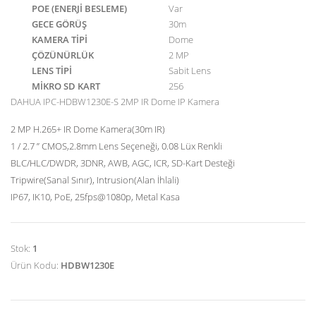
POE (ENERJİ BESLEME)
Var
GECE GÖRÜŞ
30m
KAMERA TİPİ
Dome
ÇÖZÜNÜRLÜK
2 MP
LENS TİPİ
Sabit Lens
MİKRO SD KART
256
DAHUA IPC-HDBW1230E-S 2MP IR Dome IP Kamera
2 MP H.265+ IR Dome Kamera(30m IR)
1 / 2.7 ” CMOS,2.8mm Lens Seçeneği, 0.08 Lüx Renkli
BLC/HLC/DWDR, 3DNR, AWB, AGC, ICR, SD-Kart Desteği
Tripwire(Sanal Sınır), Intrusion(Alan İhlali)
IP67, IK10, PoE, 25fps@1080p, Metal Kasa
Stok:
1
Ürün Kodu:
HDBW1230E