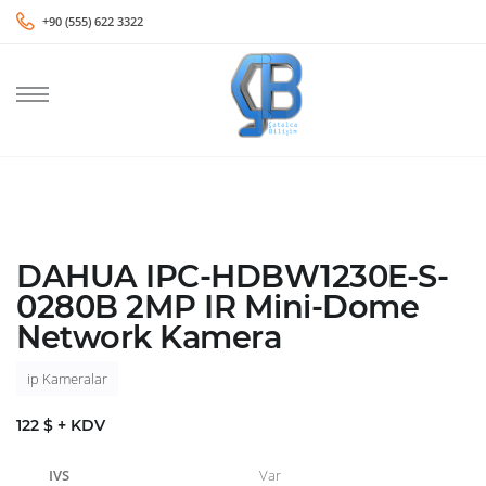
+90 (555) 622 3322
DAHUA IPC-HDBW1230E-S-
0280B 2MP IR Mini-Dome
Network Kamera
ip Kameralar
122 $ + KDV
IVS
Var