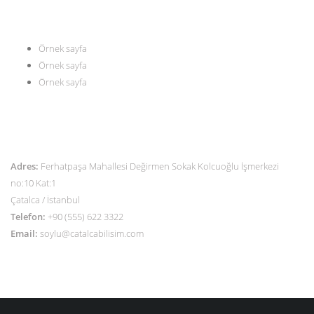
MENÜ
Örnek sayfa
Örnek sayfa
Örnek sayfa
İLETİŞİM
Adres:
Ferhatpaşa Mahallesi Değirmen Sokak Kolcuoğlu İşmerkezi
no:10 Kat:1
Çatalca / İstanbul
Telefon:
+90 (555) 622 3322
Email:
soylu@catalcabilisim.com