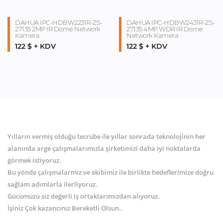
DAHUA IPC-HDBW2231R-ZS-
DAHUA IPC-HDBW2431R-ZS-
27135 2MP IR Dome Network
27135 4MP WDR IR Dome
Kamera
Network Kamera
122 $ + KDV
122 $ + KDV
Yılların vermiş olduğu tecrübe ile yıllar sonrada teknolojinin her
alanında arge çalışmalarımızla şirketimizi daha iyi noktalarda
görmek istiyoruz.
Bu yönde çalışmalarmız ve ekibimiz ile birlikte hedeflerimize doğru
sağlam adımlarla ilerliyoruz.
Gücümüzü siz değerli iş ortaklarımızdan alıyoruz.
İşiniz Çok kazancınız Bereketli Olsun..