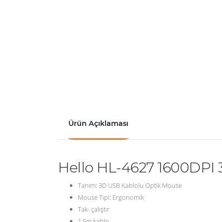
Ürün Açıklaması
Hello HL-4627 1600DPI 
Tanım: 3D USB Kablolu Optik Mouse
Mouse Tipi: Ergonomik
Tak- çalıştır
1.5m kablo