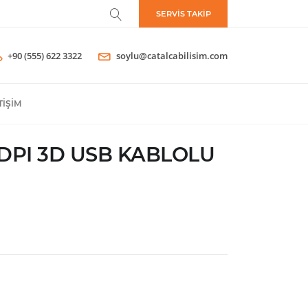
SERVİS TAKİP
+90 (555) 622 3322
soylu@catalcabilisim.com
TIŞIM
0DPI 3D USB KABLOLU