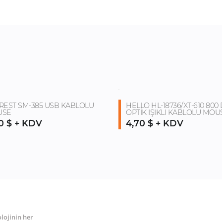
REST SM-385 USB KABLOLU
HELLO HL-18736/XT-610 800 
USE
OPTİK IŞIKLI KABLOLU MOU
0 $ + KDV
4,70 $ + KDV
MENÜ
İL
olojinin her