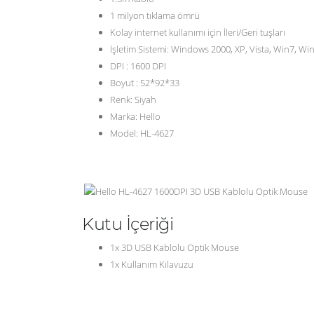
1 milyon tıklama ömrü
Kolay internet kullanımı için İleri/Geri tuşları
İşletim Sistemi: Windows 2000, XP, Vista, Win7, Wi
DPI : 1600 DPI
Boyut : 52*92*33
Renk: Siyah
Marka: Hello
Model: HL-4627
Kutu İçeriği
1x 3D USB Kablolu Optik Mouse
1x Kullanım Kılavuzu