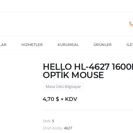
LAR
HIZMETLER
KURUMSAL
ÜRÜNLER
İLE
HELLO HL-4627 160
OPTİK MOUSE
Masa Üstü Bilgisayar
4,70 $ + KDV
Stok:
5
Ürün Kodu:
4627