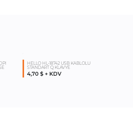
DPI
HELLO HL-18742 USB KABLOLU
SE
STANDART Q KLAVYE
4,70 $ + KDV
ETİŞİM