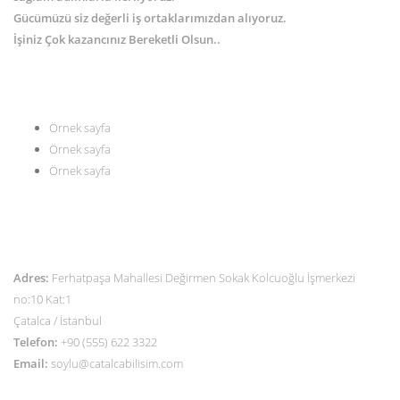
Gücümüzü siz değerli iş ortaklarımızdan alıyoruz.
İşiniz Çok kazancınız Bereketli Olsun..
MENÜ
Örnek sayfa
Örnek sayfa
Örnek sayfa
İLETİŞİM
Adres:
Ferhatpaşa Mahallesi Değirmen Sokak Kolcuoğlu İşmerkezi
no:10 Kat:1
Çatalca / İstanbul
Telefon:
+90 (555) 622 3322
Email:
soylu@catalcabilisim.com