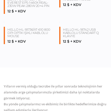
EVEREST EPS-1460X REAL-
12 $ + KDV
230W PEAK-280W 20+4 PİN
12 $ + KDV
HELLO HL-18736/XT-610 800
HELLO HL-18742 USB
DPI OPTİK IŞIKLI KABLOLU
KABLOLU STANDART Q
MOUSE
KLAVYE
12 $ + KDV
12 $ + KDV
Yılların vermiş olduğu tecrübe ile yıllar sonrada teknolojinin her
alanında arge çalışmalarımızla şirketimizi daha iyi noktalarda
görmek istiyoruz.
Bu yönde çalışmalarmız ve ekibimiz ile birlikte hedeflerimize doğru
sağlam adımlarla ilerliyoruz.