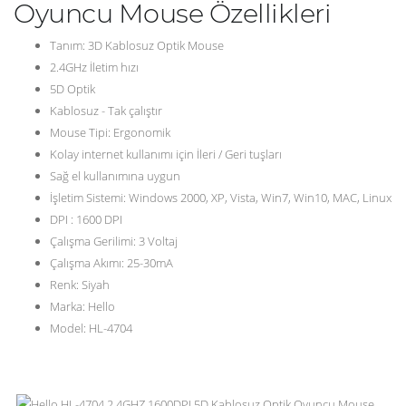
Oyuncu Mouse Özellikleri
Tanım: 3D Kablosuz Optik Mouse
2.4GHz İletim hızı
5D Optik
Kablosuz - Tak çalıştır
Mouse Tipi: Ergonomik
Kolay internet kullanımı için İleri / Geri tuşları
Sağ el kullanımına uygun
İşletim Sistemi: Windows 2000, XP, Vista, Win7, Win10, MAC, Linux
DPI : 1600 DPI
Çalışma Gerilimi: 3 Voltaj
Çalışma Akımı: 25-30mA
Renk: Siyah
Marka: Hello
Model: HL-4704