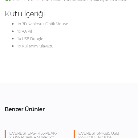
Kutu İçeriği
1x 3D Kablosuz Optik Mouse
1x AA Pil
1x USB Dongle
1x Kullanım Kılavuzu
Benzer Ürünler
EVEREST EPS-1455 PEAK-
EVEREST SM-385 USB
250W POWER SUPPLY *
KABLOLU MOUSE