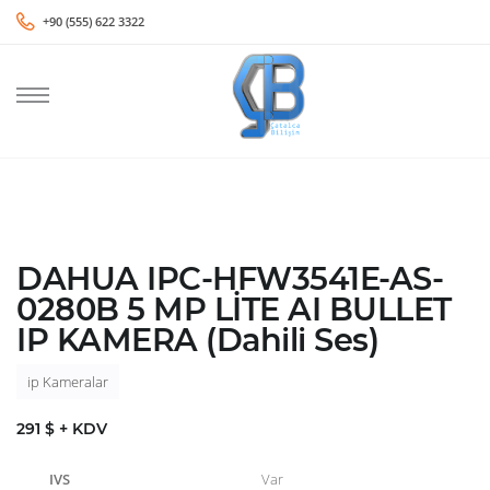
+90 (555) 622 3322
DAHUA IPC-HFW3541E-AS-
0280B 5 MP LİTE AI BULLET
IP KAMERA (Dahili Ses)
ip Kameralar
291 $ + KDV
IVS
Var