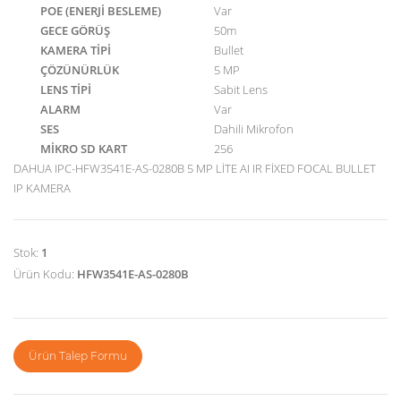
POE (ENERJİ BESLEME)
Var
GECE GÖRÜŞ
50m
KAMERA TİPİ
Bullet
ÇÖZÜNÜRLÜK
5 MP
LENS TİPİ
Sabit Lens
ALARM
Var
SES
Dahili Mikrofon
MİKRO SD KART
256
DAHUA IPC-HFW3541E-AS-0280B 5 MP LİTE AI IR FİXED FOCAL BULLET
IP KAMERA
Stok:
1
Ürün Kodu:
HFW3541E-AS-0280B
Ürün Talep Formu