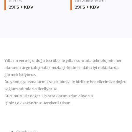
Kamera
Network Kamera
291 $ + KDV
291 $ + KDV
Yılların vermiş olduğu tecrübe ile yıllar sonrada teknolojinin her
alanında arge çalışmalarımızla şirketimizi daha iyi noktalarda
görmek istiyoruz.
Bu yönde çalışmalarmız ve ekibimiz ile birlikte hedeflerimize doğru
sağlam adımlarla ilerliyoruz.
Gücümüzü siz değerli iş ortaklarımızdan alıyoruz.
İşiniz Çok kazancınız Bereketli Olsun..
MENÜ
Örnek sayfa