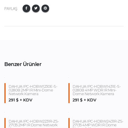
PAYLAŞ
Benzer Ürünler
DAHUA IPC-HDBW1230E-S-
DAHUA IPC-HDBW1431E-S-
0280B 2MP IR Mini-Dome
0280B 4MP WDR IR Mini-
Network Kamera
Dome Network Kamera
291 $ + KDV
291 $ + KDV
DAHUA IPC-HDBW2231R-ZS-
DAHUA IPC-HDBW2431R-ZS-
27135 2MP IR Dome Network
27135 4MP WDR IR Dome