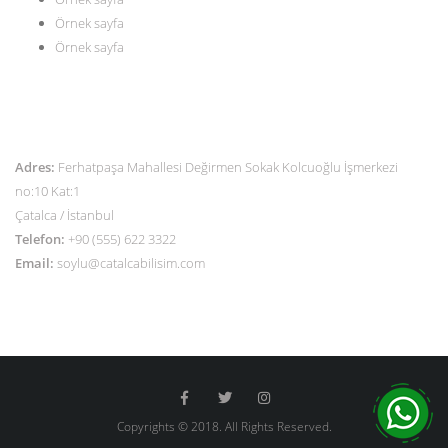
Örnek sayfa
Örnek sayfa
İLETİŞİM
Adres:
Ferhatpaşa Mahallesi Değirmen Sokak Kolcuoğlu İşmerkezi
no:10 Kat:1
Çatalca / İstanbul
Telefon:
+90 (555) 622 3322
Email:
soylu@catalcabilisim.com
Copyrights © 2018. All Rights Reserved.