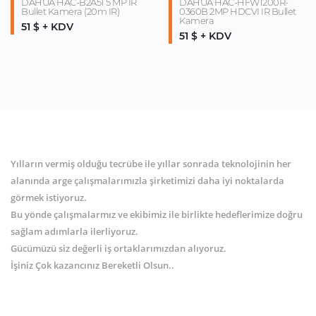
DAHUA HAC-B2A51 5 MP IR
DAHUA HAC-HFW1200R-
Bullet Kamera (20m IR)
0360B 2MP HDCVI IR Bullet
Kamera
51 $ + KDV
51 $ + KDV
Yılların vermiş olduğu tecrübe ile yıllar sonrada teknolojinin her
alanında arge çalışmalarımızla şirketimizi daha iyi noktalarda
görmek istiyoruz.
Bu yönde çalışmalarmız ve ekibimiz ile birlikte hedeflerimize doğru
sağlam adımlarla ilerliyoruz.
Gücümüzü siz değerli iş ortaklarımızdan alıyoruz.
İşiniz Çok kazancınız Bereketli Olsun..
MENÜ