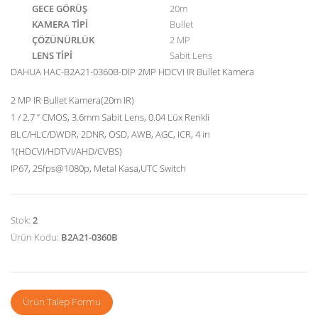
GECE GÖRÜŞ
20m
KAMERA TİPİ
Bullet
ÇÖZÜNÜRLÜK
2 MP
LENS TİPİ
Sabit Lens
DAHUA HAC-B2A21-0360B-DIP 2MP HDCVI IR Bullet Kamera
2 MP IR Bullet Kamera(20m IR)
1 / 2.7 ” CMOS, 3.6mm Sabit Lens, 0.04 Lüx Renkli
BLC/HLC/DWDR, 2DNR, OSD, AWB, AGC, ICR, 4 in
1(HDCVI/HDTVI/AHD/CVBS)
IP67, 25fps@1080p, Metal Kasa,UTC Switch
Stok:
2
Ürün Kodu:
B2A21-0360B
Ürün Talep Formu