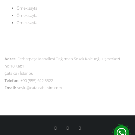
Örnek sayfa
Örnek sayfa
Örnek sayfa
İLETİŞİM
Adres:
Ferhatpaşa Mahallesi Değirmen Sokak Kolcuoğlu İşmerkezi
no:10 Kat:1
Çatalca / İstanbul
Telefon:
+90 (555) 622 3322
Email:
soylu@catalcabilisim.com