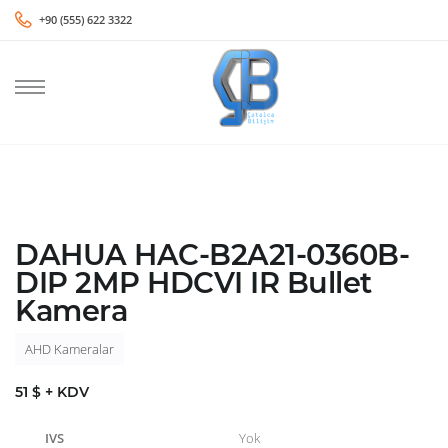
+90 (555) 622 3322
DAHUA HAC-B2A21-0360B-
DIP 2MP HDCVI IR Bullet
Kamera
AHD Kameralar
51 $ + KDV
IVS
Yok