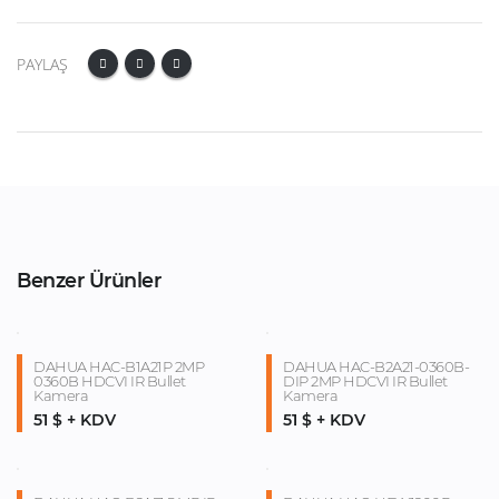
PAYLAŞ
Benzer Ürünler
DAHUA HAC-B1A21P 2MP
DAHUA HAC-B2A21-0360B-
0360B HDCVI IR Bullet
DIP 2MP HDCVI IR Bullet
Kamera
Kamera
51 $ + KDV
51 $ + KDV