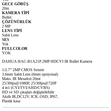
GECE GÖRÜŞ
20m
KAMERA TİPİ
Bullet
ÇÖZÜNÜRLÜK
2 MP
LENS TİPİ
Sabit Lens
SES
Yok
FULLCOLOR
YOK
DAHUA HAC-B1A21P 2MP HDCVI IR Bullet Kamera
1/2.7” 2MP CMOS Sensör
3.6mm Sabit Lens (6mm opsiyonal)
Maks. IR Mesafesi 20mt
25/30fps@1080P, 25/30fps@720P
4 in1 (CVI/TVI/AHD/CVBS)
HD ve SD çıkışları değiştirilebilir
Akıllı IR,DC12V, ICR, OSD, IP67,
Plastik kasa