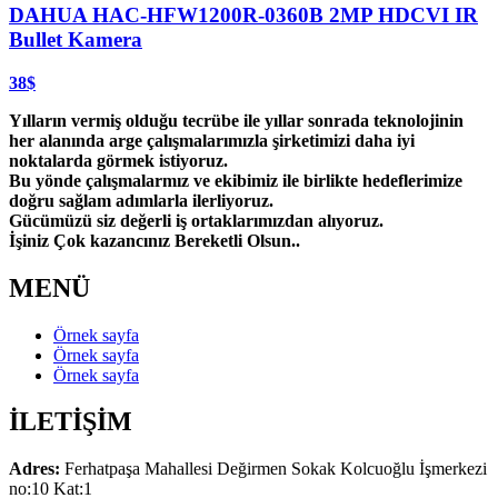
DAHUA HAC-HFW1200R-0360B 2MP HDCVI IR
Bullet Kamera
38$
Yılların vermiş olduğu tecrübe ile yıllar sonrada teknolojinin
her alanında arge çalışmalarımızla şirketimizi daha iyi
noktalarda görmek istiyoruz.
Bu yönde çalışmalarmız ve ekibimiz ile birlikte hedeflerimize
doğru sağlam adımlarla ilerliyoruz.
Gücümüzü siz değerli iş ortaklarımızdan alıyoruz.
İşiniz Çok kazancınız Bereketli Olsun..
MENÜ
Örnek sayfa
Örnek sayfa
Örnek sayfa
İLETİŞİM
Adres:
Ferhatpaşa Mahallesi Değirmen Sokak Kolcuoğlu İşmerkezi
no:10 Kat:1