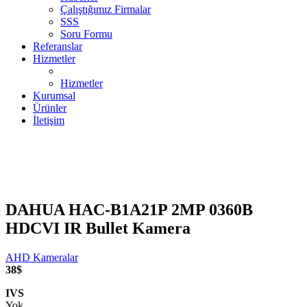
Çalıştığımız Firmalar
SSS
Soru Formu
Referanslar
Hizmetler
Hizmetler
Kurumsal
Ürünler
İletişim
DAHUA HAC-B1A21P 2MP 0360B
HDCVI IR Bullet Kamera
AHD Kameralar
38$
IVS
Yok